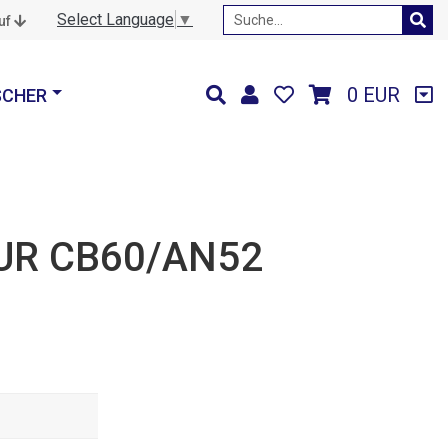
Select Language
▼
auf
0 EUR
SCHER
UR CB60/AN52