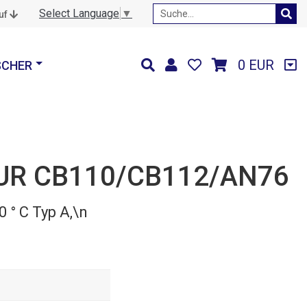
Select Language
▼
auf
0 EUR
SCHER
UR CB110/CB112/AN76
 ° C Typ A,\n